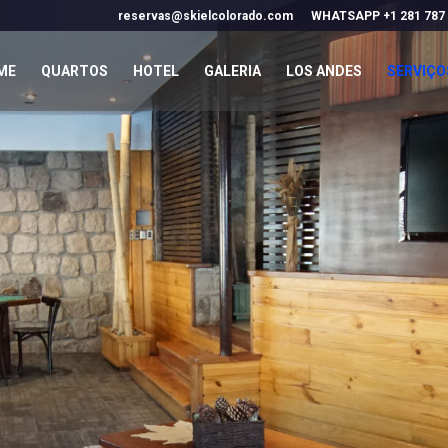
reservas@skielcolorado.com
WHATSAPP +1 281 787
ME
QUARTOS
HOTEL
GALERIA
LOS ANDES
SERVIÇO