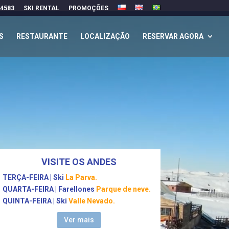
 4583
SKI RENTAL
PROMOÇÕES
S
RESTAURANTE
LOCALIZAÇÃO
RESERVAR AGORA
VISITE OS ANDES
TERÇA-FEIRA | Ski
La Parva.
QUARTA-FEIRA
|
Farellones
Parque de neve
.
QUINTA-FEIRA | Ski
Valle Nevado.
Ver mais