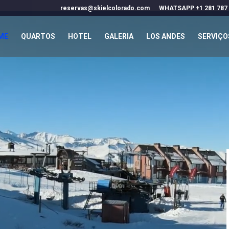
reservas@skielcolorado.com
WHATSAPP +1 281 787
Video
Player
ME
QUARTOS
HOTEL
GALERIA
LOS ANDES
SERVIÇO