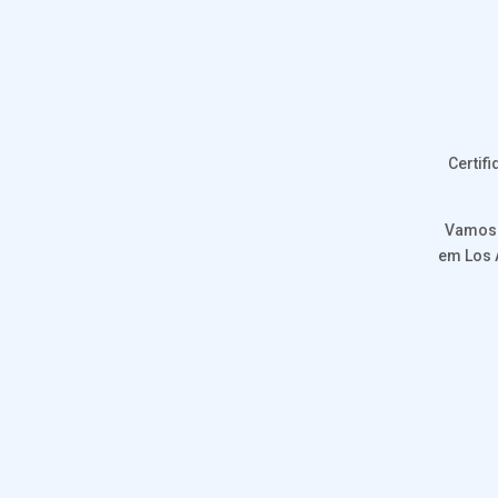
Certif
Vamos 
em Los 