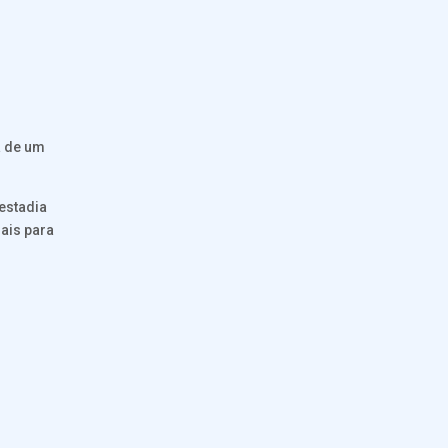
a de um
estadia
ais para